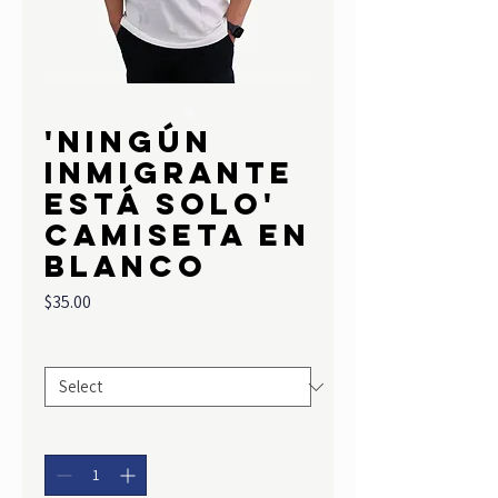
'Ningún
inmigrante
está solo'
camiseta en
blanco
Price
$35.00
Size
*
Quantity
*